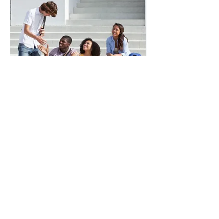
Fall Orientation Week
8月20日(月)
More info
RSVP